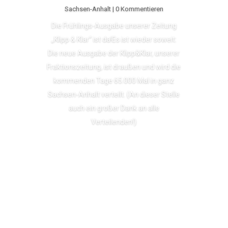
Sachsen-Anhalt
| 0 Kommentieren
Die Frühlings-Ausgabe unserer Zeitung
„Klipp & Klar“ ist da!Es ist wieder soweit:
Die neue Ausgabe der Klipp&Klar, unserer
Fraktionszeitung, ist draußen und wird die
kommenden Tage 65.000 Mal in ganz
Sachsen-Anhalt verteilt. (An dieser Stelle
auch ein großer Dank an alle
Verteilenden!)
Lesen Sie mehr