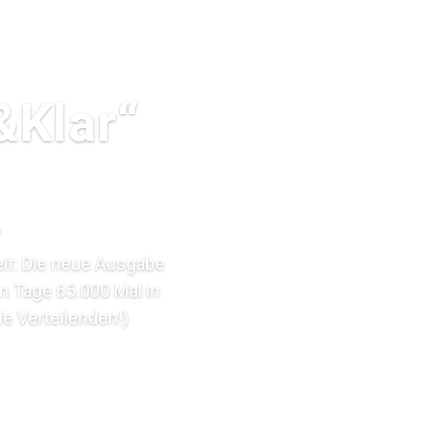
&Klar“
n
eit: Die neue Ausgabe
n Tage 65.000 Mal in
le Verteilenden!)