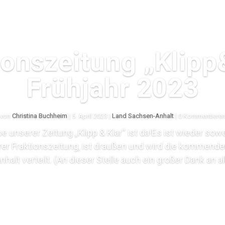
ionszeitung „Klipp
Frühjahr 2023
von
Christina Buchheim
|
5. April 2023
|
Land Sachsen-Anhalt
| 0 Kommentiere
e unserer Zeitung „Klipp & Klar“ ist da!Es ist wieder sow
erer Fraktionszeitung, ist draußen und wird die kommende
alt verteilt. (An dieser Stelle auch ein großer Dank an al
Lesen Sie mehr