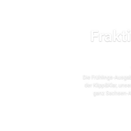
Frakt
Die Frühlings-Ausgab
der Klipp&Klar, uns
ganz Sachsen-Anh