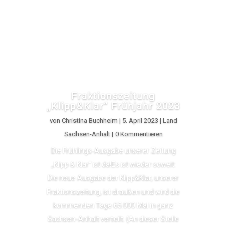
Fraktionszeitung
„Klipp&Klar“ Frühjahr 2023
von
Christina Buchheim
|
5. April 2023
|
Land
Sachsen-Anhalt
| 0 Kommentieren
Die Frühlings-Ausgabe unserer Zeitung
„Klipp & Klar“ ist da!Es ist wieder soweit:
Die neue Ausgabe der Klipp&Klar, unserer
Fraktionszeitung, ist draußen und wird die
kommenden Tage 65.000 Mal in ganz
Sachsen-Anhalt verteilt. (An dieser Stelle