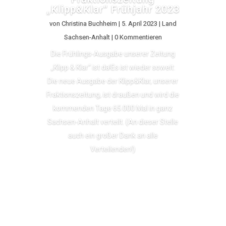
„Klipp&Klar“ Frühjahr 2023
von
Christina Buchheim
|
5. April 2023
|
Land
Sachsen-Anhalt
| 0 Kommentieren
Die Frühlings-Ausgabe unserer Zeitung
„Klipp & Klar“ ist da!Es ist wieder soweit:
Die neue Ausgabe der Klipp&Klar, unserer
Fraktionszeitung, ist draußen und wird die
kommenden Tage 65.000 Mal in ganz
Sachsen-Anhalt verteilt. (An dieser Stelle
auch ein großer Dank an alle
Verteilenden!)
Lesen Sie mehr