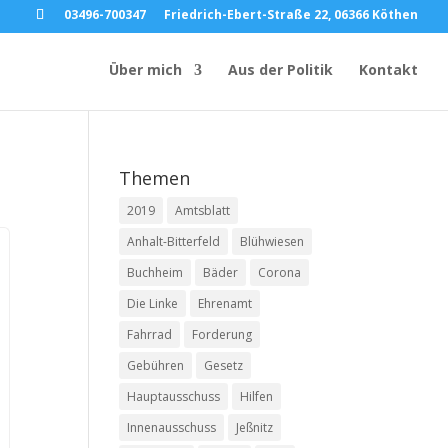
03496-700347
Friedrich-Ebert-Straße 22, 06366 Köthen
Über mich
Aus der Politik
Kontakt
Themen
2019
Amtsblatt
Anhalt-Bitterfeld
Blühwiesen
Buchheim
Bäder
Corona
Die Linke
Ehrenamt
Fahrrad
Forderung
Gebühren
Gesetz
Hauptausschuss
Hilfen
Innenausschuss
Jeßnitz