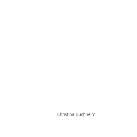
© 2020
Christina Buchheim
Impressum
|
Datenschutz