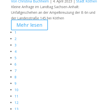
Von Christina Buchheim
|
4. April 2023 |
Stadt Köthen
Kleine Anfrage im Landtag Sachsen-Anhalt:
Unfallgeschehen an der Ampelkreuzung der B 6n und
der Landesstraße 145 bei Köthen
Mehr lesen
1
2
3
4
5
6
7
8
9
10
11
12
13