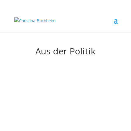
Aus der Politik
Erfahren Sie, welche Themen mich bewegen und
erhalten Sie einen Einblick in meinen Alltag als
Politikerin.
Wenn Sie ein Anliegen haben, bei dem ich Sie
unterstützen soll oder Sie mir einen interessanten
Veranstaltungstipp mitteilen möchten, schreiben Sie
mir gerne eine Nachricht.