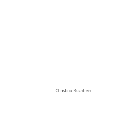
© 2020
Christina Buchheim
Impressum
|
Datenschutz