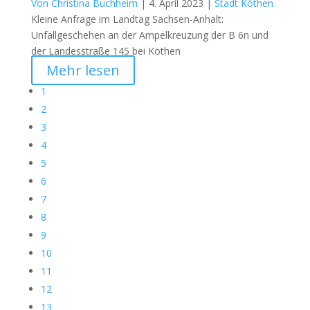
Von Christina Buchheim
|
4. April 2023 |
Stadt Köthen
Kleine Anfrage im Landtag Sachsen-Anhalt:
Unfallgeschehen an der Ampelkreuzung der B 6n und
der Landesstraße 145 bei Köthen
Mehr lesen
1
2
3
4
5
6
7
8
9
10
11
12
13