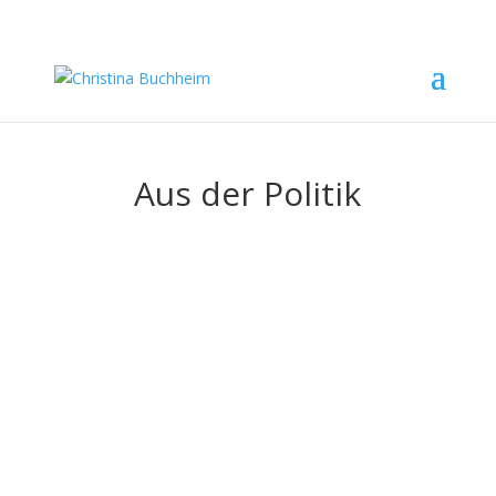
Aus der Politik
Erfahren Sie, welche Themen mich bewegen und
erhalten Sie einen Einblick in meinen Alltag als
Politikerin.
Wenn Sie ein Anliegen haben, bei dem ich Sie
unterstützen soll oder Sie mir einen interessanten
Veranstaltungstipp mitteilen möchten, schreiben Sie
mir gerne eine Nachricht.